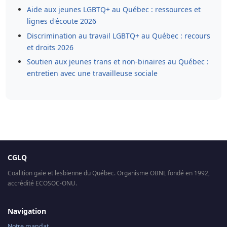
Aide aux jeunes LGBTQ+ au Québec : ressources et
lignes d'écoute 2026
Discrimination au travail LGBTQ+ au Québec : recours
et droits 2026
Soutien aux jeunes trans et non-binaires au Québec :
entretien avec une travailleuse sociale
CGLQ
Coalition gaie et lesbienne du Québec. Organisme OBNL fondé en 1992,
accrédité ECOSOC-ONU.
Navigation
Notre mandat